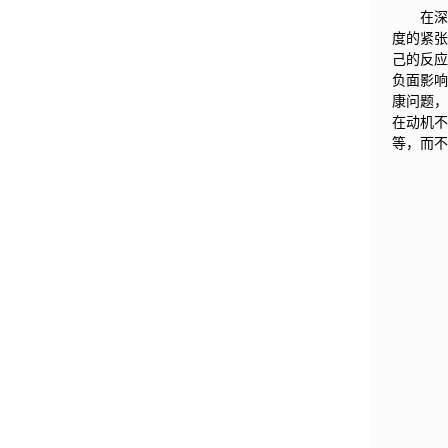
在深
度的紧
己的反
负面影
康问题
在动机
等，而