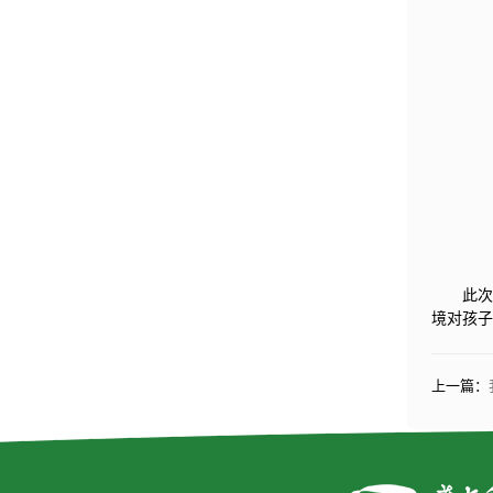
此
境对孩
上一篇：