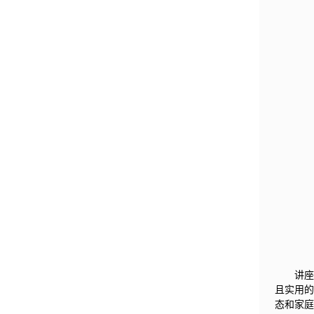
讲
且实用的
态和家