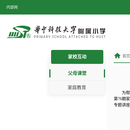
内部网
首
家校互动
父母课堂
家庭教育
为帮
第76期
专题讲