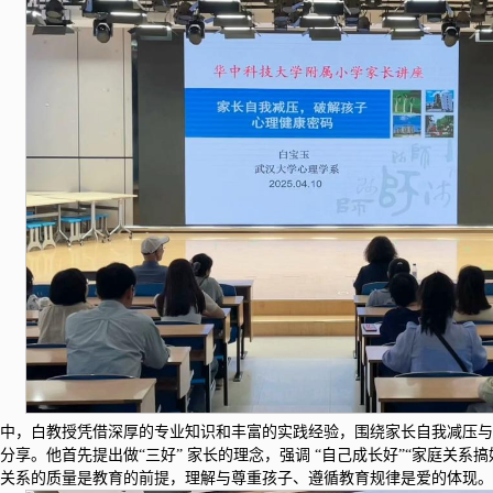
座中，白教授凭借深厚的专业知识和丰富的实践经验，围绕家长自我减压
分享。他首先提出做“三好” 家长的理念，强调 “自己成长好”“家庭关系搞
庭关系的质量是教育的前提，理解与尊重孩子、遵循教育规律是爱的体现