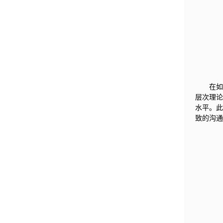
在
层次理
水平。
致的沟