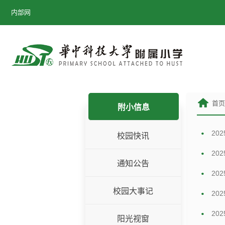
内部网
首
附小信息
20
校园快讯
20
通知公告
20
校园大事记
20
20
阳光视窗